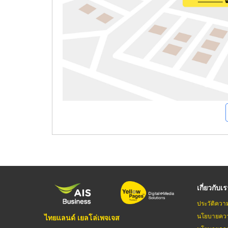
เกี่ยวกับเ
ประวัติควา
นโยบายควา
ไทยแลนด์ เยลโล่เพจเจส